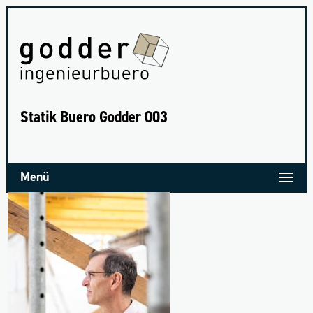
Sta­tik Bue­ro God­der 003
Menü