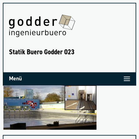
Sta­tik Bue­ro God­der 023
Menü