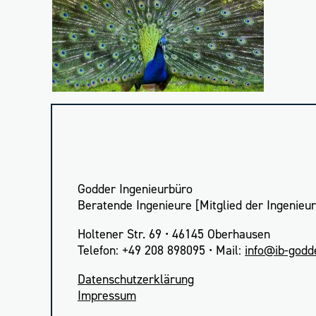
Godder Ingenieurbüro
Beratende Ingenieure [Mitglied der Ingenie
Holtener Str. 69 • 46145 Oberhausen
Telefon: +49 208 898095 • Mail:
info
Daten­schutz­er­klä­rung
Impres­sum