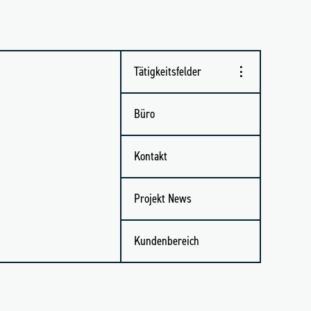
Tätig­keits­fel­der
Büro
Kon­takt
Pro­jekt News
Kun­den­be­reich