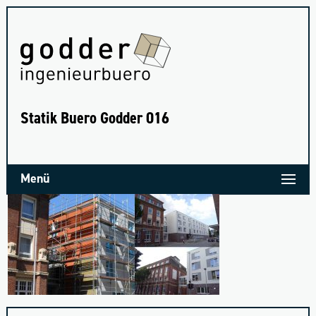
Sta­tik Bue­ro God­der 016
Menü